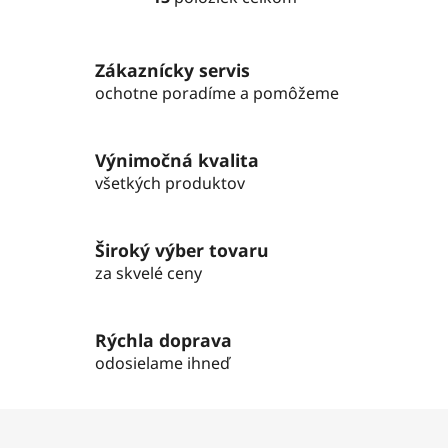
O
v
l
Zákaznícky servis
á
d
ochotne poradíme a pomôžeme
a
c
i
Výnimočná kvalita
e
všetkých produktov
p
r
v
Široký výber tovaru
k
za skvelé ceny
y
v
ý
Rýchla doprava
p
odosielame ihneď
i
s
Z
u
á