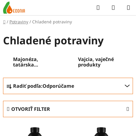
Prejsť
Hľadať
NÁKUP
na
KOŠÍK
obsah
Domov
/
Potraviny
/
Chladené potraviny
Chladené potraviny
Majonéza,
Vajcia, vaječné
tatárska
produkty
omáčka
R
Radiť podľa:
Odporúčame
a
d
e
OTVORIŤ FILTER
n
i
V
e
ý