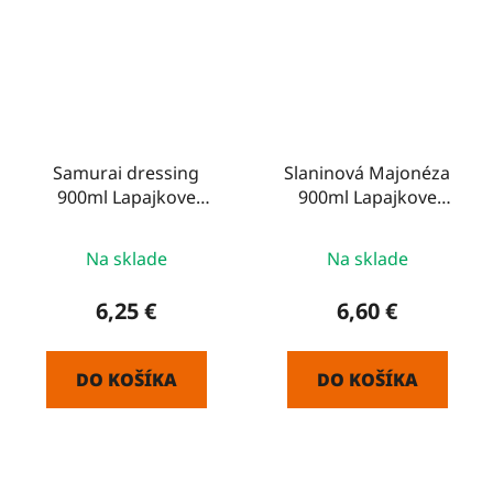
Samurai dressing
Slaninová Majonéza
900ml Lapajkove
900ml Lapajkove
špeciality
špeciality
Na sklade
Na sklade
6,25 €
6,60 €
DO KOŠÍKA
DO KOŠÍKA