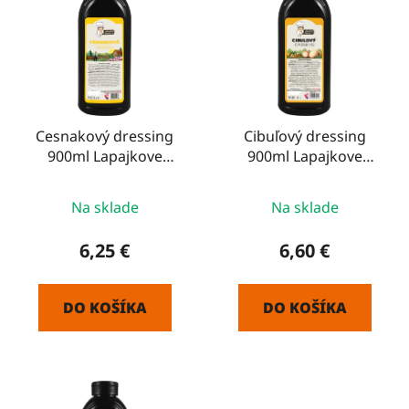
p
p
r
i
o
s
d
p
u
r
k
o
Cesnakový dressing
Cibuľový dressing
t
900ml Lapajkove
900ml Lapajkove
d
o
špeciality
špeciality
u
v
k
Na sklade
Na sklade
t
6,25 €
6,60 €
o
v
DO KOŠÍKA
DO KOŠÍKA