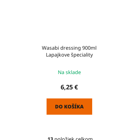
Wasabi dressing 900ml
Lapajkove špeciality
Na sklade
6,25 €
DO KOŠÍKA
13
položiek celkom