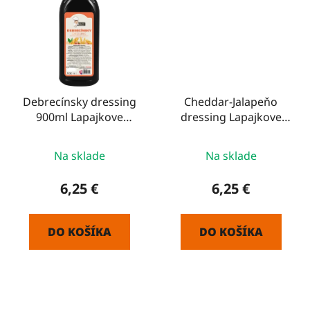
Debrecínsky dressing
Cheddar-Jalapeňo
900ml Lapajkove
dressing Lapajkove
špeciality
špeciality
Priemerné
Na sklade
Na sklade
hodnotenie
produktu
6,25 €
6,25 €
je
5,0
DO KOŠÍKA
DO KOŠÍKA
z
5
hviezdičiek.