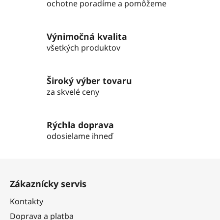
d
ochotne poradíme a pomôžeme
a
c
i
Výnimočná kvalita
e
všetkých produktov
p
r
v
Široký výber tovaru
k
za skvelé ceny
y
v
ý
Rýchla doprava
p
odosielame ihneď
i
s
Z
u
á
Zákaznícky servis
p
ä
Kontakty
t
Doprava a platba