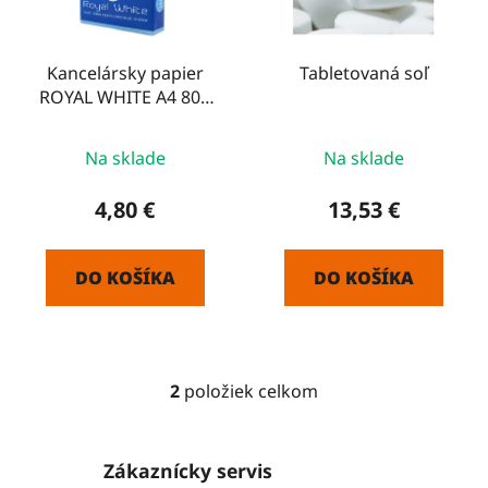
p
u
r
k
o
Kancelársky papier
Tabletovaná soľ
t
ROYAL WHITE A4 80g
d
o
500 listov
u
v
k
Na sklade
Na sklade
t
4,80 €
13,53 €
o
v
DO KOŠÍKA
DO KOŠÍKA
2
položiek celkom
O
v
l
Zákaznícky servis
á