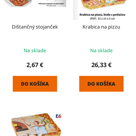
s
d
p
u
r
k
o
Dištančný stojanček
Krabica na pizzu
t
d
o
u
v
k
Na sklade
Na sklade
t
2,67 €
26,33 €
o
v
DO KOŠÍKA
DO KOŠÍKA