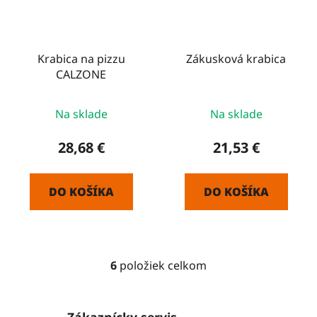
Krabica na pizzu
Zákusková krabica
CALZONE
Na sklade
Na sklade
28,68 €
21,53 €
DO KOŠÍKA
DO KOŠÍKA
6
položiek celkom
O
v
l