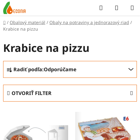
Prejsť
Hľadať
NÁKUP
na
KOŠÍK
obsah
Domov
/
Obalový materiál
/
Obaly na potraviny a jednorazový riad
/
Krabice na pizzu
Krabice na pizzu
R
Radiť podľa:
Odporúčame
a
d
e
OTVORIŤ FILTER
n
i
V
e
ý
p
p
r
i
o