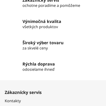
Zákaznícky servis
á
d
ochotne poradíme a pomôžeme
a
c
i
Výnimočná kvalita
e
všetkých produktov
p
r
v
Široký výber tovaru
k
za skvelé ceny
y
v
ý
Rýchla doprava
p
odosielame ihneď
i
s
Z
u
á
Zákaznícky servis
p
ä
Kontakty