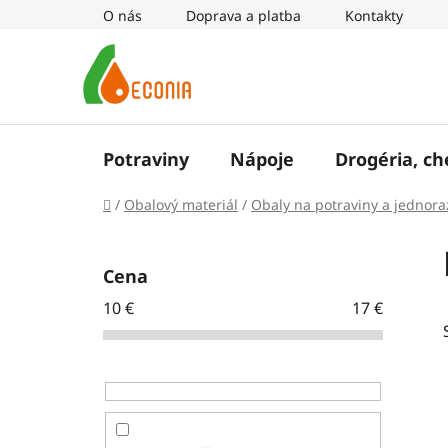
Prejsť
O nás
Doprava a platba
Kontakty
na
obsah
Potraviny
Nápoje
Drogéria, c
Domov
/
Obalový materiál
/
Obaly na potraviny a jednora
B
o
Cena
č
10
€
17
€
n
ý
p
a
n
e