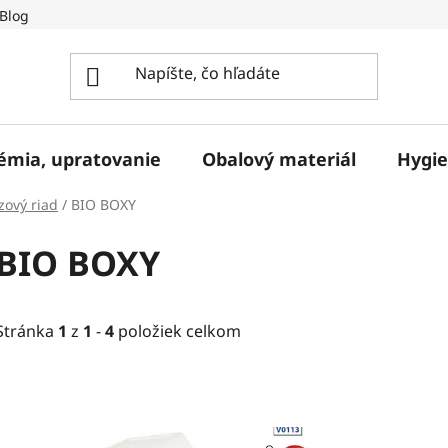
Blog
hémia, upratovanie
Obalový materiál
Hygie
zový riad
/
BIO BOXY
BIO BOXY
Stránka
1
z
1
-
4
položiek celkom
V
ý
p