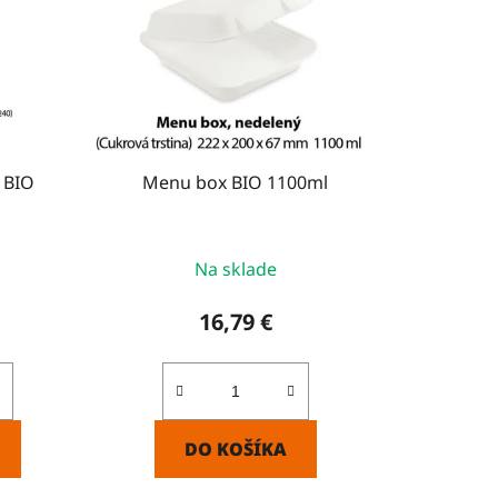
e
p
r
o
d
u
 BIO
Menu box BIO 1100ml
k
t
o
Na sklade
v
16,79 €
DO KOŠÍKA