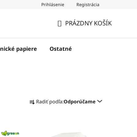
Prihlásenie
Registrácia
PRÁZDNY KOŠÍK
NÁKUPNÝ
KOŠÍK
nické papiere
Ostatné
R
Radiť podľa:
Odporúčame
a
d
e
n
i