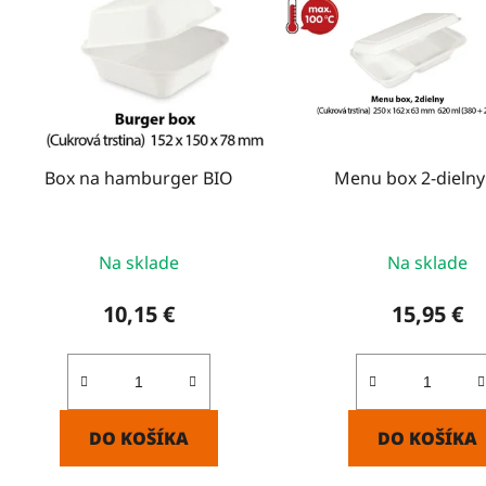
i
s
p
r
o
d
Box na hamburger BIO
Menu box 2-dielny
u
k
t
Na sklade
Na sklade
o
v
10,15 €
15,95 €
DO KOŠÍKA
DO KOŠÍKA