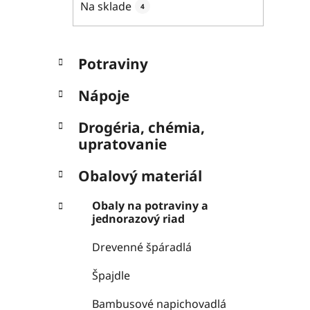
Na sklade
4
l
K
Preskočiť
Potraviny
a
kategórie
t
Nápoje
e
g
Drogéria, chémia,
ó
upratovanie
r
i
Obalový materiál
e
Obaly na potraviny a
jednorazový riad
Drevenné špáradlá
Špajdle
Bambusové napichovadlá