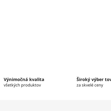
p
i
s
u
Výnimočná kvalita
Široký výber to
všetkých produktov
za skvelé ceny