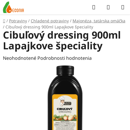
Prejsť
Hľadať
NÁKUP
na
KOŠÍK
obsah
Domov
/
Potraviny
/
Chladené potraviny
/
Majonéza, tatárska omáčka
/
Cibuľový dressing 900ml Lapajkove špeciality
Cibuľový dressing 900ml
Lapajkove špeciality
Priemerné
Neohodnotené
Podrobnosti hodnotenia
hodnotenie
produktu
je
0,0
z
5
hviezdičiek.