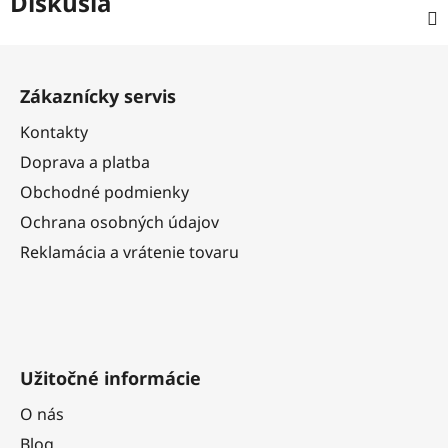
Diskusia
Z
á
Zákaznícky servis
p
ä
Kontakty
t
Doprava a platba
i
Obchodné podmienky
e
Ochrana osobných údajov
Reklamácia a vrátenie tovaru
Užitočné informácie
O nás
Blog