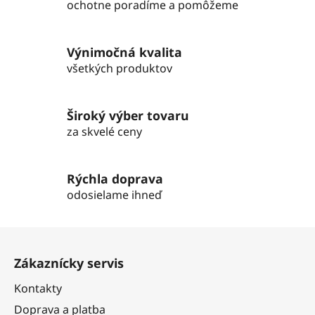
d
ochotne poradíme a pomôžeme
a
c
i
Výnimočná kvalita
e
všetkých produktov
p
r
v
Široký výber tovaru
k
za skvelé ceny
y
v
ý
Rýchla doprava
p
odosielame ihneď
i
s
Z
u
á
Zákaznícky servis
p
ä
Kontakty
t
Doprava a platba