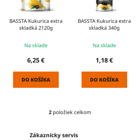
p
u
r
k
o
BASSTA Kukurica extra
BASSTA Kukurica extra
t
skladká 2120g
skladká 340g
d
o
u
v
k
Na sklade
Na sklade
t
6,25 €
1,18 €
o
v
DO KOŠÍKA
DO KOŠÍKA
2
položiek celkom
O
v
l
Zákaznícky servis
á