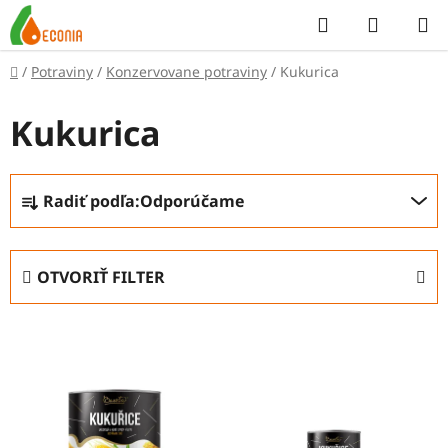
Prejsť
Hľadať
NÁKUP
na
KOŠÍK
obsah
Domov
/
Potraviny
/
Konzervovane potraviny
/
Kukurica
Kukurica
R
Radiť podľa:
Odporúčame
a
d
e
OTVORIŤ FILTER
n
i
V
e
ý
p
p
r
i
o
s
d