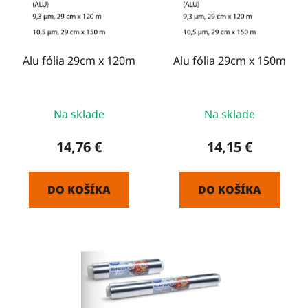
s
d
p
u
r
k
o
Alu fólia 29cm x 120m
Alu fólia 29cm x 150m
t
d
o
u
v
k
Na sklade
Na sklade
t
14,76 €
14,15 €
o
v
DO KOŠÍKA
DO KOŠÍKA