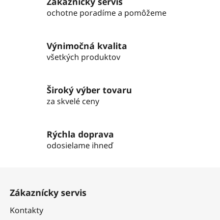
Zákaznícky servis
á
d
ochotne poradíme a pomôžeme
a
c
i
Výnimočná kvalita
e
všetkých produktov
p
r
v
Široký výber tovaru
k
za skvelé ceny
y
v
ý
Rýchla doprava
p
odosielame ihneď
i
s
Z
u
á
Zákaznícky servis
p
ä
Kontakty