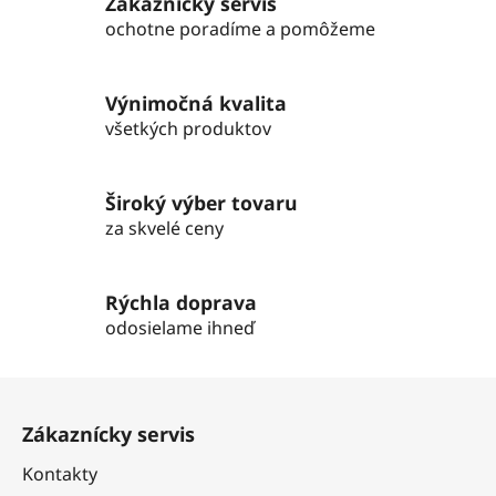
Zákaznícky servis
á
d
ochotne poradíme a pomôžeme
a
c
i
Výnimočná kvalita
e
všetkých produktov
p
r
v
Široký výber tovaru
k
za skvelé ceny
y
v
ý
Rýchla doprava
p
odosielame ihneď
i
s
Z
u
á
Zákaznícky servis
p
ä
Kontakty