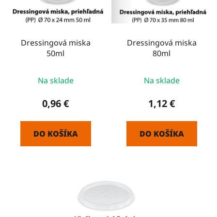
s
d
p
u
r
k
o
Dressingová miska
Dressingová miska
t
50ml
80ml
d
o
u
v
k
Na sklade
Na sklade
t
0,96 €
1,12 €
o
v
DO KOŠÍKA
DO KOŠÍKA