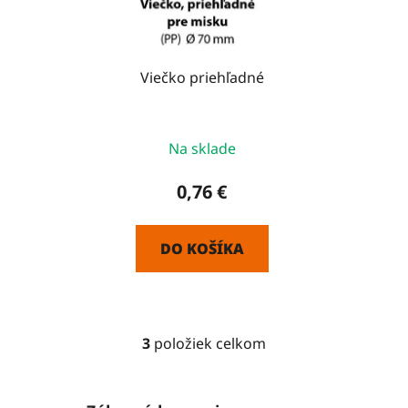
Viečko priehľadné
Na sklade
0,76 €
DO KOŠÍKA
3
položiek celkom
O
v
l