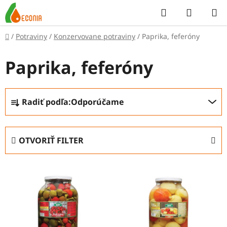
Prejsť
Hľadať
NÁKUP
na
KOŠÍK
obsah
Domov
/
Potraviny
/
Konzervovane potraviny
/
Paprika, feferóny
Paprika, feferóny
R
Radiť podľa:
Odporúčame
a
d
e
OTVORIŤ FILTER
n
i
V
e
ý
p
p
r
i
o
s
d