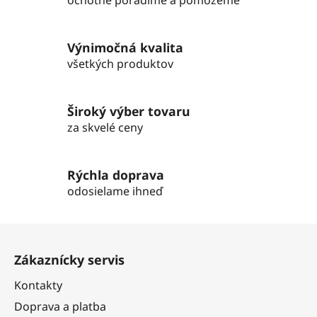
d
ochotne poradíme a pomôžeme
a
c
i
Výnimočná kvalita
e
všetkých produktov
p
r
v
Široký výber tovaru
k
za skvelé ceny
y
v
ý
Rýchla doprava
p
odosielame ihneď
i
s
Z
u
á
Zákaznícky servis
p
ä
Kontakty
t
Doprava a platba