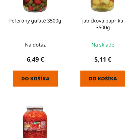
p
u
r
k
o
Feferóny guľaté 3500g
Jablčková paprika
t
3500g
d
o
u
v
k
Na dotaz
Na sklade
t
6,49 €
5,11 €
o
v
DO KOŠÍKA
DO KOŠÍKA