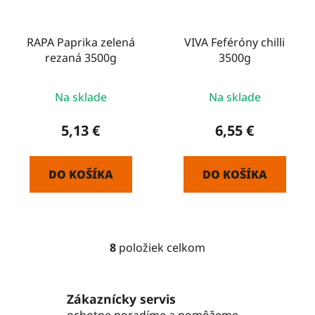
RAPA Paprika zelená
VIVA Feféróny chilli
rezaná 3500g
3500g
Na sklade
Na sklade
5,13 €
6,55 €
DO KOŠÍKA
DO KOŠÍKA
8
položiek celkom
O
v
l
Zákaznícky servis
á