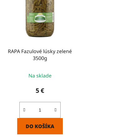
i
s
p
r
o
d
RAPA Fazulové lúsky zelené
u
3500g
k
t
Na sklade
o
v
5 €
DO KOŠÍKA