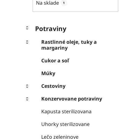
Na sklade
1
l
K
Preskočiť
Potraviny
a
kategórie
t
Rastlinné oleje, tuky a
e
margariny
g
ó
Cukor a soľ
r
i
Múky
e
Cestoviny
Konzervovane potraviny
Kapusta sterilizovana
Uhorky sterilizovane
Lečo zeleninove