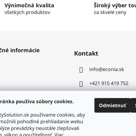
Výnimočná kvalita
Široký výber to
všetkých produktov
za skvelé ceny
čné informácie
Kontakt
info
@
econia.sk
+421 915 419 752
ránka používa súbory cookies.
Odmietnuť
ySolution.sk používame cookies, aby
ožnili pohodlné prehliadanie webu
lýze prevádzky neustále zlepšovali
e, výkon a použiteľnosť. Viac