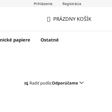
Prihlásenie
Registrácia
PRÁZDNY KOŠÍK
NÁKUPNÝ
KOŠÍK
nické papiere
Ostatné
R
Radiť podľa:
Odporúčame
a
d
e
n
i