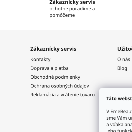
Zákaznícky servis
ochotne poradíme a
pomôžeme
Z
á
Zákaznícky servis
Užito
p
Kontakty
O nás
ä
Doprava a platba
Blog
t
i
Obchodné podmienky
e
Ochrana osobných údajov
Reklamácia a vrátenie tovaru
Táto webst
V EmeBeaut
sme Vám um
a vďaka ana
jeho funkci