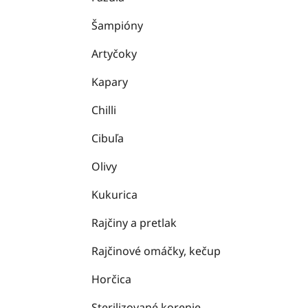
Šampióny
Artyčoky
Kapary
Chilli
Cibuľa
Olivy
Kukurica
Rajčiny a pretlak
Rajčinové omáčky, kečup
Horčica
Sterilizované korenie