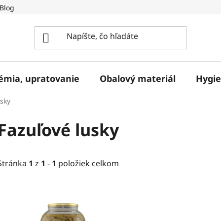
Blog
hémia, upratovanie
Obalový materiál
Hygie
usky
Fazuľové lusky
Stránka
1
z
1
-
1
položiek celkom
V
ý
p