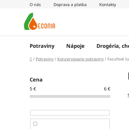
Prejsť
O nás
Doprava a platba
Kontakty
na
obsah
Potraviny
Nápoje
Drogéria, c
Domov
/
Potraviny
/
Konzervovane potraviny
/
Fazuľové l
B
o
Cena
č
5
€
6
€
n
ý
p
a
n
e