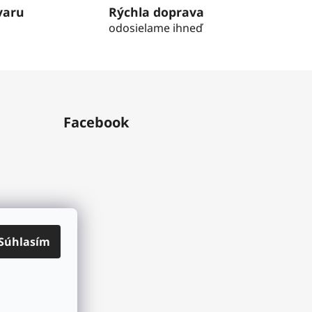
varu
Rýchla doprava
odosielame ihneď
Facebook
Súhlasím