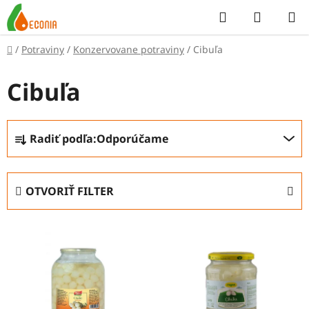
Prejsť
Hľadať
NÁKUP
na
KOŠÍK
obsah
Domov
/
Potraviny
/
Konzervovane potraviny
/
Cibuľa
Cibuľa
R
Radiť podľa:
Odporúčame
a
d
e
OTVORIŤ FILTER
n
i
V
e
ý
p
p
r
i
o
s
d