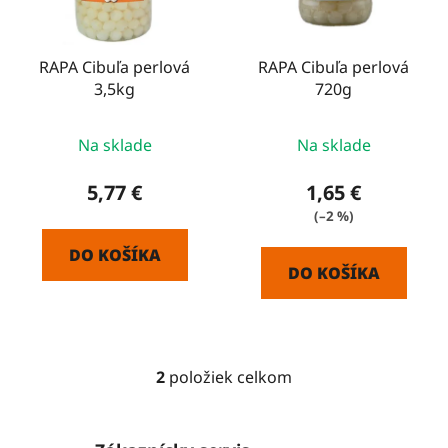
p
u
r
k
o
RAPA Cibuľa perlová
RAPA Cibuľa perlová
t
3,5kg
720g
d
o
u
v
k
Na sklade
Na sklade
t
5,77 €
1,65 €
o
(–2 %)
v
DO KOŠÍKA
DO KOŠÍKA
2
položiek celkom
O
v
l