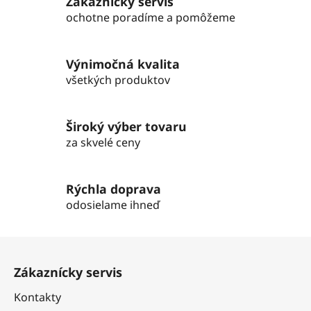
Zákaznícky servis
á
d
ochotne poradíme a pomôžeme
a
c
i
Výnimočná kvalita
e
všetkých produktov
p
r
v
Široký výber tovaru
k
za skvelé ceny
y
v
ý
Rýchla doprava
p
odosielame ihneď
i
s
Z
u
á
Zákaznícky servis
p
ä
Kontakty