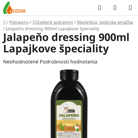
Prejsť
Hľadať
NÁKUP
na
KOŠÍK
obsah
Domov
/
Potraviny
/
Chladené potraviny
/
Majonéza, tatárska omáčka
/
Jalapeňo dressing 900ml Lapajkove špeciality
Jalapeňo dressing 900ml
Lapajkove špeciality
Priemerné
Neohodnotené
Podrobnosti hodnotenia
hodnotenie
produktu
je
0,0
z
5
hviezdičiek.