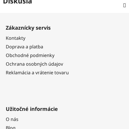
Diskusia
Z
á
Zákaznícky servis
p
ä
Kontakty
t
Doprava a platba
i
Obchodné podmienky
e
Ochrana osobných údajov
Reklamácia a vrátenie tovaru
Užitočné informácie
O nás
Blog