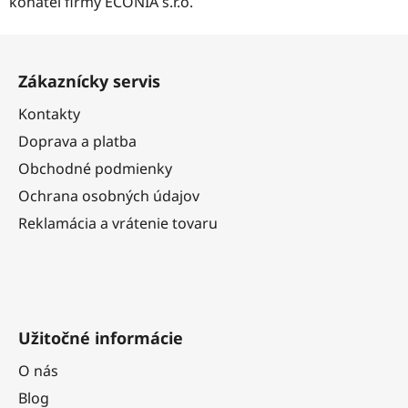
konateľ firmy ECONIA s.r.o.
Z
á
Zákaznícky servis
p
ä
Kontakty
t
Doprava a platba
i
Obchodné podmienky
e
Ochrana osobných údajov
Reklamácia a vrátenie tovaru
Užitočné informácie
O nás
Blog