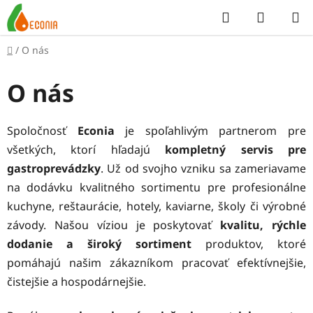
Prejsť
Hľadať
NÁKUP
na
KOŠÍK
obsah
Domov
/
O nás
O nás
Spoločnosť
Econia
je spoľahlivým partnerom pre
všetkých, ktorí hľadajú
kompletn
ý servis pre
gastroprevá
dzky
. Už od svojho vzniku sa zameriavame
na dodávku kvalitného sortimentu pre profesionálne
kuchyne, reštaurácie, hotely, kaviarne, školy či výrobné
závody. Našou víziou je poskytovať
kvalitu, rýchle
dodanie a široký sortiment
produktov, ktoré
pomáhajú našim zákazníkom pracovať efektívnejšie,
čistejšie a hospodárnejšie.