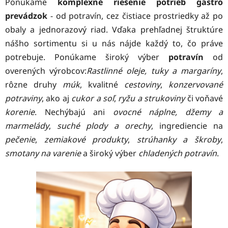
Ponúkame
komplexné riešenie potrieb gastro
prevádzok
- od potravín, cez čistiace prostriedky až po
obaly a jednorazový riad. Vďaka prehľadnej štruktúre
nášho sortimentu si u nás nájde každý to, čo práve
potrebuje. Ponúkame široký výber
potravín
od
overených výrobcov:
Rastlinné oleje, tuky a margaríny
,
rôzne druhy
múk
, kvalitné
cestoviny
,
k
onzervované
potra
viny
, ako aj
cukor a soľ
,
ryžu a strukoviny
či voňavé
korenie
. Nechýbajú ani
ovocné náplne, džemy a
marmelády
,
suché plody a orechy
, ingrediencie na
pečenie
,
zemiakové produkty
,
strúhanky a škroby
,
smotany na varenie
a široký výber
chladených potravín
.