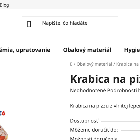
Blog
hémia, upratovanie
Obalový materiál
Hygie
Domov
/
Obalový materiál
/
Krabica na
Krabica na p
Priemerné
Neohodnotené
Podrobnosti 
hodnotenie
Krabica na pizzu z vlnitej lep
produktu
je
Dostupnosť
0,0
Môžeme doručiť do:
z
Možnosti doručenia