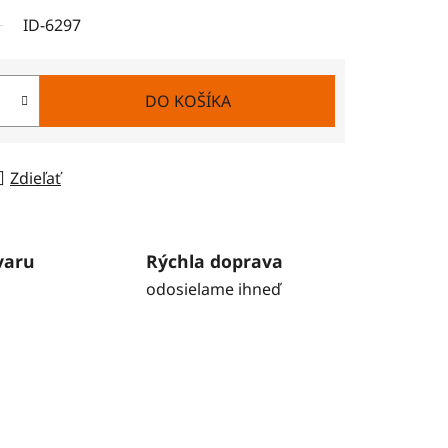
ID-6297
DO KOŠÍKA
Zdieľať
varu
Rýchla doprava
odosielame ihneď