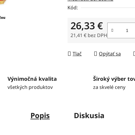
5
Kód:
hviezdičiek.
26,33 €
21,41 € bez DPH
Jednotková cena:
Tlač
Opýtať sa
Výnimočná kvalita
Široký výber to
všetkých produktov
za skvelé ceny
Popis
Diskusia