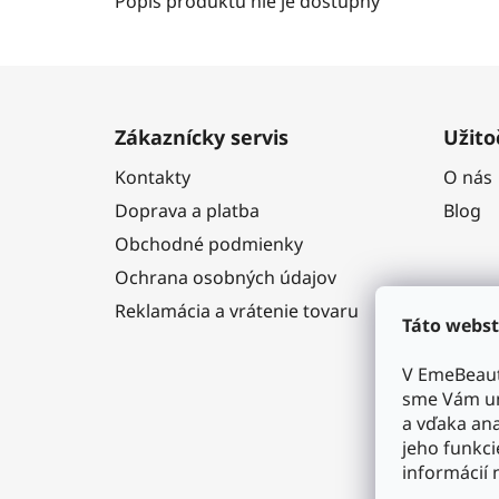
Popis produktu nie je dostupný
Z
á
Zákaznícky servis
Užito
p
Kontakty
O nás
ä
Doprava a platba
Blog
t
i
Obchodné podmienky
e
Ochrana osobných údajov
Reklamácia a vrátenie tovaru
Táto webst
V EmeBeaut
sme Vám um
a vďaka ana
jeho funkci
informácií 