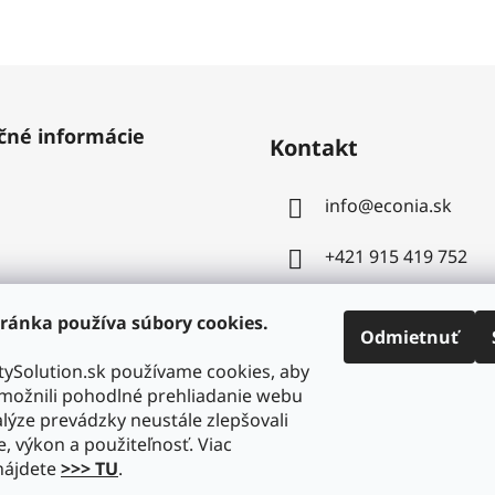
čné informácie
Kontakt
info
@
econia.sk
+421 915 419 752
ránka používa súbory cookies.
Odmietnuť
ySolution.sk používame cookies, aby
ožnili pohodlné prehliadanie webu
lýze prevádzky neustále zlepšovali
e, výkon a použiteľnosť. Viac
nájdete
>>> TU
.