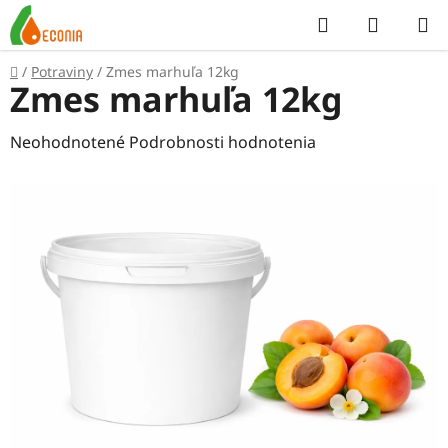
Prejsť
Hľadať
NÁKUP
na
KOŠÍK
obsah
Domov
/
Potraviny
/
Zmes marhuľa 12kg
Zmes marhuľa 12kg
Priemerné
Neohodnotené
Podrobnosti hodnotenia
hodnotenie
produktu
je
0,0
z
5
hviezdičiek.