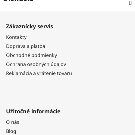
Z
á
Zákaznícky servis
p
ä
Kontakty
t
Doprava a platba
i
Obchodné podmienky
e
Ochrana osobných údajov
Reklamácia a vrátenie tovaru
Užitočné informácie
O nás
Blog