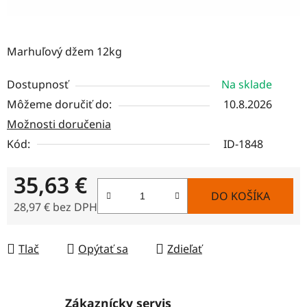
Marhuľový džem 12kg
Dostupnosť
Na sklade
Môžeme doručiť do:
10.8.2026
Možnosti doručenia
Kód:
ID-1848
35,63 €
DO KOŠÍKA
28,97 € bez DPH
Jednotková cena:
Tlač
Opýtať sa
Zdieľať
Zákaznícky servis