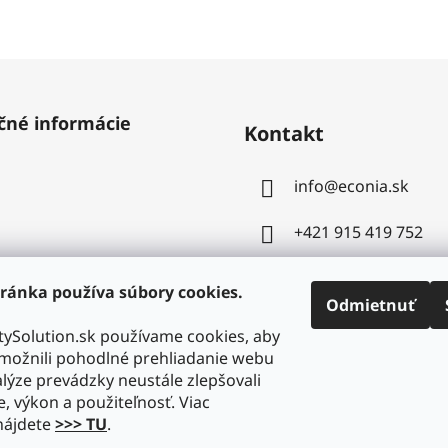
čné informácie
Kontakt
info
@
econia.sk
+421 915 419 752
ránka používa súbory cookies.
Odmietnuť
ySolution.sk používame cookies, aby
ožnili pohodlné prehliadanie webu
lýze prevádzky neustále zlepšovali
e, výkon a použiteľnosť. Viac
nájdete
>>> TU
.