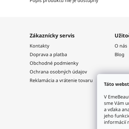
Popis produktu nie je dostupný
Z
á
Zákaznícky servis
Užito
p
Kontakty
O nás
ä
Doprava a platba
Blog
t
i
Obchodné podmienky
e
Ochrana osobných údajov
Reklamácia a vrátenie tovaru
Táto webst
V EmeBeaut
sme Vám um
a vďaka ana
jeho funkci
informácií 