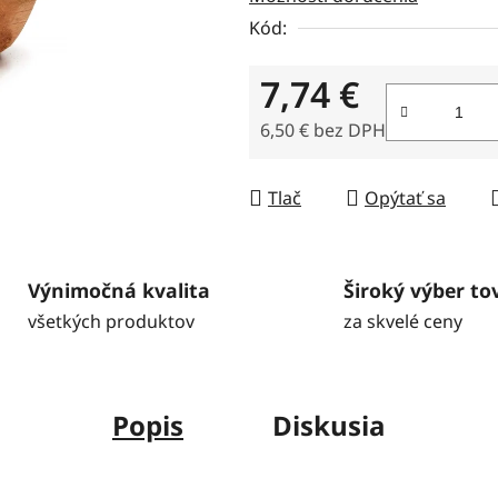
5
Kód:
hviezdičiek.
7,74 €
6,50 € bez DPH
Jednotková cena:
Tlač
Opýtať sa
Výnimočná kvalita
Široký výber to
všetkých produktov
za skvelé ceny
Popis
Diskusia