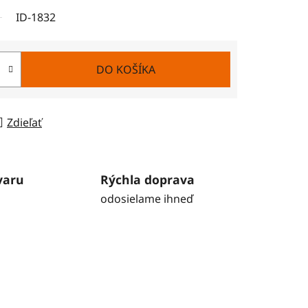
ID-1832
DO KOŠÍKA
Zdieľať
varu
Rýchla doprava
odosielame ihneď