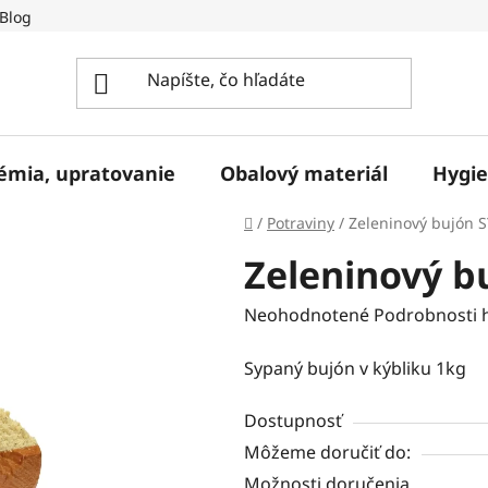
Blog
hémia, upratovanie
Obalový materiál
Hygie
Domov
/
Potraviny
/
Zeleninový bujón 
Zeleninový b
Priemerné
Neohodnotené
Podrobnosti 
hodnotenie
Sypaný bujón v kýbliku 1kg
produktu
je
Dostupnosť
0,0
Môžeme doručiť do:
z
Možnosti doručenia