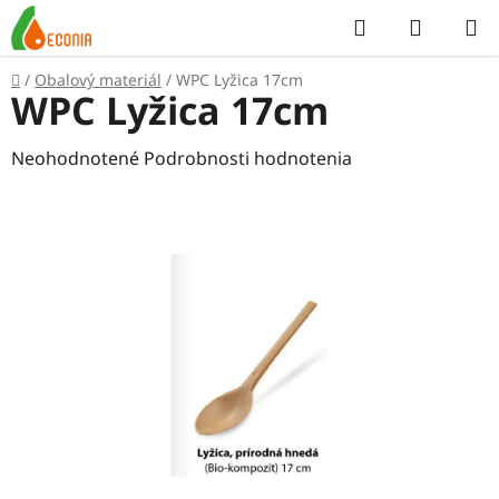
Prejsť
Hľadať
NÁKUP
na
KOŠÍK
obsah
Domov
/
Obalový materiál
/
WPC Lyžica 17cm
WPC Lyžica 17cm
Priemerné
Neohodnotené
Podrobnosti hodnotenia
hodnotenie
produktu
je
0,0
z
5
hviezdičiek.