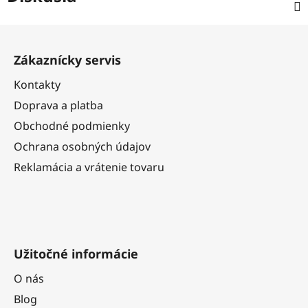
Z
á
Zákaznícky servis
p
ä
Kontakty
t
Doprava a platba
i
Obchodné podmienky
e
Ochrana osobných údajov
Reklamácia a vrátenie tovaru
Užitočné informácie
O nás
Blog