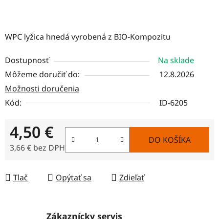
WPC lyžica hnedá vyrobená z BIO-Kompozitu
Dostupnosť
Na sklade
Môžeme doručiť do:
12.8.2026
Možnosti doručenia
Kód:
ID-6205
4,50 €
DO KOŠÍKA
3,66 € bez DPH
Jednotková cena:
Tlač
Opýtať sa
Zdieľať
Zákaznícky servis