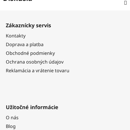
Z
á
Zákaznícky servis
p
ä
Kontakty
t
Doprava a platba
i
Obchodné podmienky
e
Ochrana osobných údajov
Reklamácia a vrátenie tovaru
Užitočné informácie
O nás
Blog