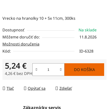
Vrecko na hranolky 10 + 5x 11cm, 300ks
Dostupnosť
Na sklade
Môžeme doručiť do:
11.8.2026
Možnosti doručenia
Kód:
ID-6328
5,24 €
DO KOŠÍKA
4,26 € bez DPH
Jednotková cena:
Tlač
Opýtať sa
Zdieľať
Zákaznícky servis