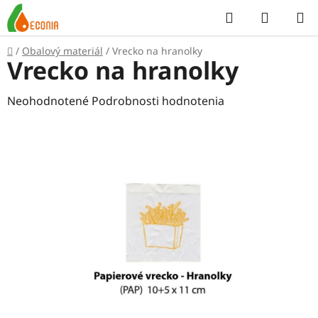
Prejsť
Hľadať
NÁKUP
na
KOŠÍK
obsah
Domov
/
Obalový materiál
/
Vrecko na hranolky
Vrecko na hranolky
Priemerné
Neohodnotené
Podrobnosti hodnotenia
hodnotenie
produktu
je
0,0
z
5
hviezdičiek.