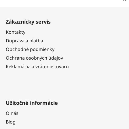
Z
á
Zákaznícky servis
p
ä
Kontakty
t
Doprava a platba
i
Obchodné podmienky
e
Ochrana osobných údajov
Reklamácia a vrátenie tovaru
Užitočné informácie
O nás
Blog