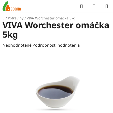
Prejsť
Hľadať
NÁKUP
na
KOŠÍK
obsah
Domov
/
Potraviny
/
VIVA Worchester omáčka 5kg
VIVA Worchester omáčka
5kg
Priemerné
Neohodnotené
Podrobnosti hodnotenia
hodnotenie
produktu
je
0,0
z
5
hviezdičiek.