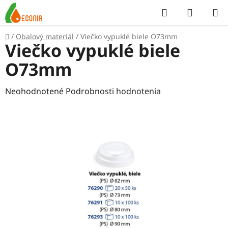
Prejsť
Hľadať
NÁKUP
na
KOŠÍK
obsah
Domov
/
Obalový materiál
/
Viečko vypuklé biele O73mm
Viečko vypuklé biele
O73mm
Priemerné
Neohodnotené
Podrobnosti hodnotenia
hodnotenie
produktu
je
0,0
z
5
hviezdičiek.