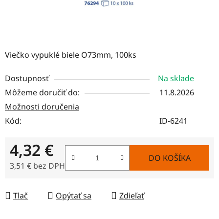
Viečko vypuklé biele O73mm, 100ks
Dostupnosť
Na sklade
Môžeme doručiť do:
11.8.2026
Možnosti doručenia
Kód:
ID-6241
4,32 €
DO KOŠÍKA
3,51 € bez DPH
Jednotková cena:
Tlač
Opýtať sa
Zdieľať