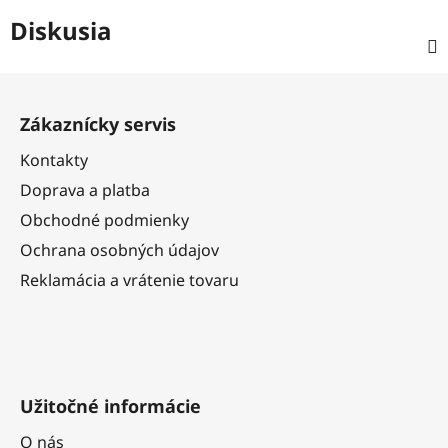
Diskusia
Z
á
Zákaznícky servis
p
ä
Kontakty
t
Doprava a platba
i
Obchodné podmienky
e
Ochrana osobných údajov
Reklamácia a vrátenie tovaru
Užitočné informácie
O nás