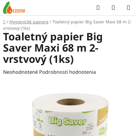
Prejsť
Hľadať
NÁKUP
na
KOŠÍK
obsah
Domov
/
Hygienické papiere
/
Toaletný papier Big Saver Maxi 68 m 2-
vrstvový (1ks)
Toaletný papier Big
Saver Maxi 68 m 2-
vrstvový (1ks)
Priemerné
Neohodnotené
Podrobnosti hodnotenia
hodnotenie
produktu
je
0,0
z
5
hviezdičiek.