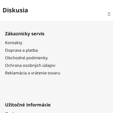
Diskusia
Z
á
Zákaznícky servis
p
ä
Kontakty
t
Doprava a platba
i
Obchodné podmienky
e
Ochrana osobných údajov
Reklamácia a vrátenie tovaru
Užitočné informácie