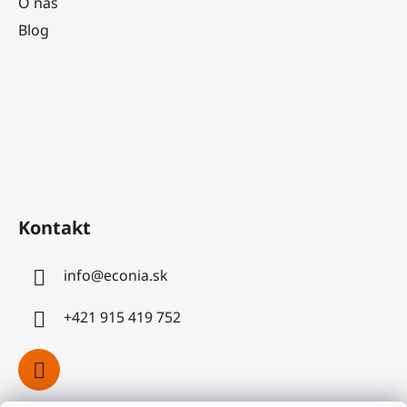
O nás
Blog
Kontakt
info
@
econia.sk
+421 915 419 752