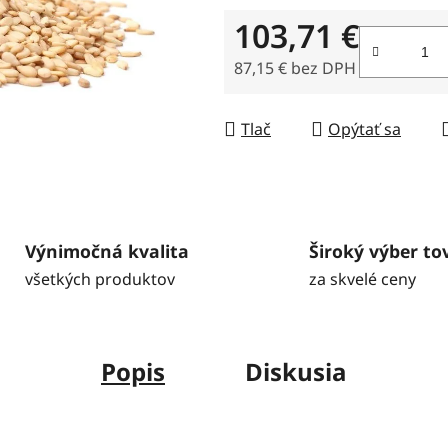
5
103,71 €
hviezdičiek.
87,15 € bez DPH
Jednotková cena:
Tlač
Opýtať sa
Výnimočná kvalita
Široký výber to
všetkých produktov
za skvelé ceny
Popis
Diskusia