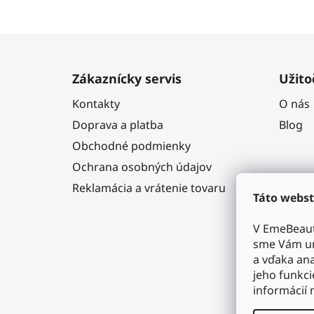
Z
á
Zákaznícky servis
Užito
p
Kontakty
O nás
ä
Doprava a platba
Blog
t
i
Obchodné podmienky
e
Ochrana osobných údajov
Reklamácia a vrátenie tovaru
Táto webst
V EmeBeaut
sme Vám um
a vďaka ana
jeho funkci
informácií 