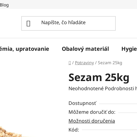
Blog
hémia, upratovanie
Obalový materiál
Hygie
Domov
/
Potraviny
/
Sezam 25kg
Sezam 25kg
Priemerné
Neohodnotené
Podrobnosti 
hodnotenie
Dostupnosť
produktu
Môžeme doručiť do:
je
Možnosti doručenia
0,0
z
Kód: