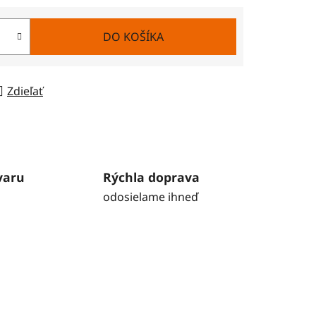
DO KOŠÍKA
Zdieľať
varu
Rýchla doprava
odosielame ihneď