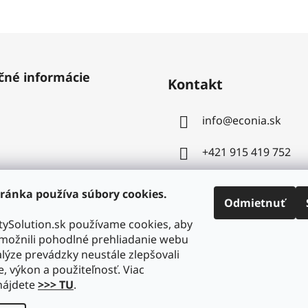
čné informácie
Kontakt
info
@
econia.sk
+421 915 419 752
ránka používa súbory cookies.
Odmietnuť
ySolution.sk používame cookies, aby
ožnili pohodlné prehliadanie webu
lýze prevádzky neustále zlepšovali
e, výkon a použiteľnosť. Viac
nájdete
>>> TU
.