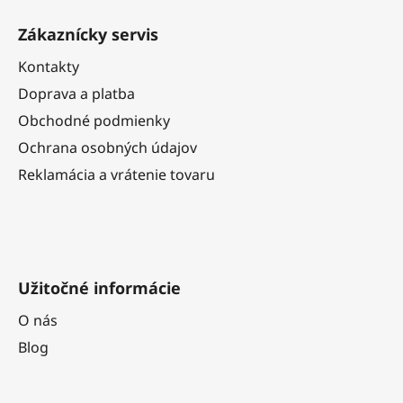
á
Zákaznícky servis
p
ä
Kontakty
t
Doprava a platba
i
Obchodné podmienky
e
Ochrana osobných údajov
Reklamácia a vrátenie tovaru
Užitočné informácie
O nás
Blog