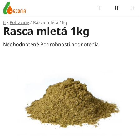
Prejsť
Hľadať
NÁKUP
na
KOŠÍK
obsah
Domov
/
Potraviny
/
Rasca mletá 1kg
Rasca mletá 1kg
Priemerné
Neohodnotené
Podrobnosti hodnotenia
hodnotenie
produktu
je
0,0
z
5
hviezdičiek.