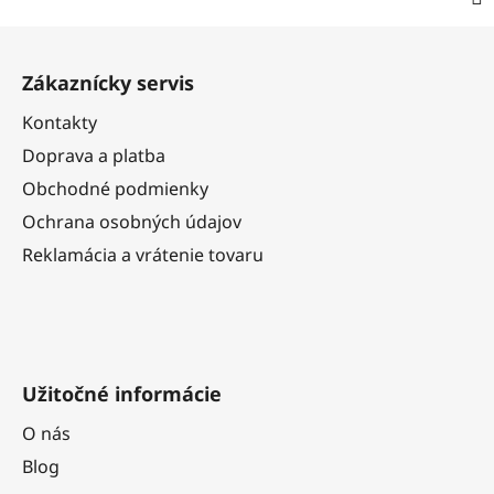
Z
á
Zákaznícky servis
p
ä
Kontakty
t
Doprava a platba
i
Obchodné podmienky
e
Ochrana osobných údajov
Reklamácia a vrátenie tovaru
Užitočné informácie
O nás
Blog