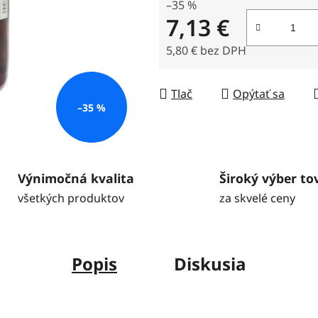
5
–35 %
7,13 €
hviezdičiek.
5,80 € bez DPH
Jednotková cena:
Tlač
Opýtať sa
–35 %
Výnimočná kvalita
Široký výber to
všetkých produktov
za skvelé ceny
Popis
Diskusia