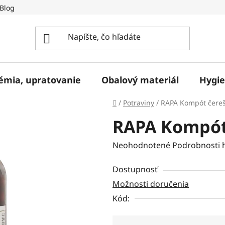
Blog
hémia, upratovanie
Obalový materiál
Hygie
Domov
/
Potraviny
/
RAPA Kompót čereš
RAPA Kompót 
Priemerné
Neohodnotené
Podrobnosti 
hodnotenie
Dostupnosť
produktu
Možnosti doručenia
je
Kód:
0,0
z