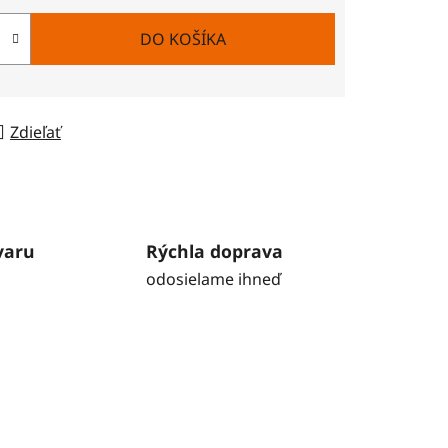
DO KOŠÍKA
Zdieľať
varu
Rýchla doprava
odosielame ihneď