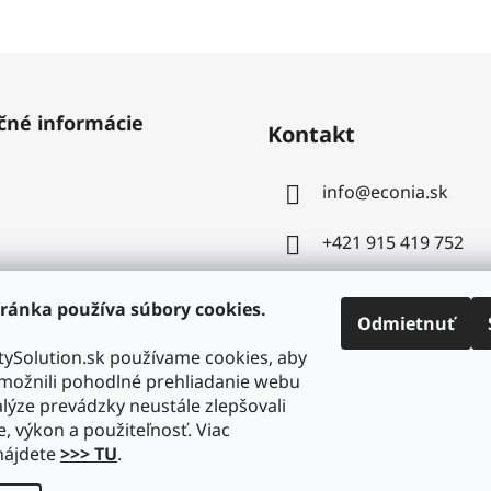
čné informácie
Kontakt
info
@
econia.sk
+421 915 419 752
ránka používa súbory cookies.
Odmietnuť
ySolution.sk používame cookies, aby
ožnili pohodlné prehliadanie webu
lýze prevádzky neustále zlepšovali
e, výkon a použiteľnosť. Viac
nájdete
>>> TU
.