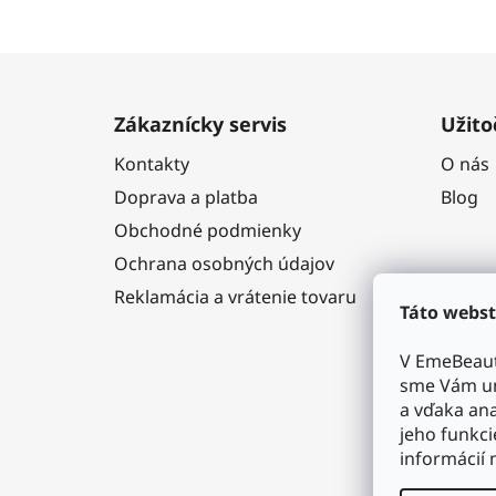
Z
á
Zákaznícky servis
Užito
p
Kontakty
O nás
ä
Doprava a platba
Blog
t
i
Obchodné podmienky
e
Ochrana osobných údajov
Reklamácia a vrátenie tovaru
Táto webst
V EmeBeaut
sme Vám um
a vďaka ana
jeho funkci
informácií 