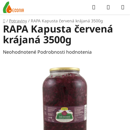
Prejsť
Hľadať
NÁKUP
na
KOŠÍK
obsah
Domov
/
Potraviny
/
RAPA Kapusta červená krájaná 3500g
RAPA Kapusta červená
krájaná 3500g
Priemerné
Neohodnotené
Podrobnosti hodnotenia
hodnotenie
produktu
je
0,0
z
5
hviezdičiek.