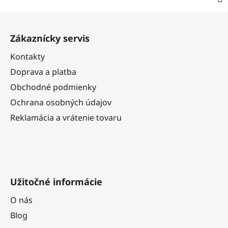
Z
á
Zákaznícky servis
p
ä
Kontakty
t
Doprava a platba
i
Obchodné podmienky
e
Ochrana osobných údajov
Reklamácia a vrátenie tovaru
Užitočné informácie
O nás
Blog