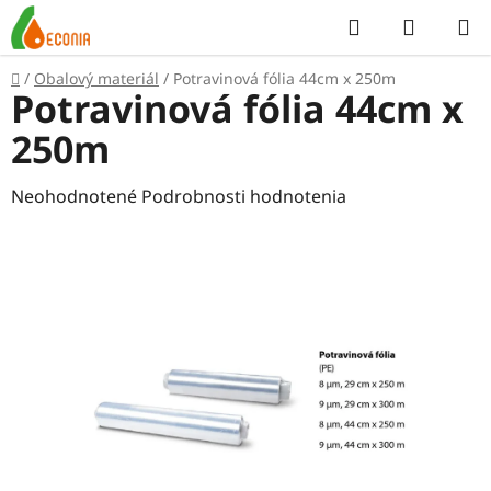
Prejsť
Hľadať
NÁKUP
na
KOŠÍK
obsah
Domov
/
Obalový materiál
/
Potravinová fólia 44cm x 250m
Potravinová fólia 44cm x
250m
Priemerné
Neohodnotené
Podrobnosti hodnotenia
hodnotenie
produktu
je
0,0
z
5
hviezdičiek.