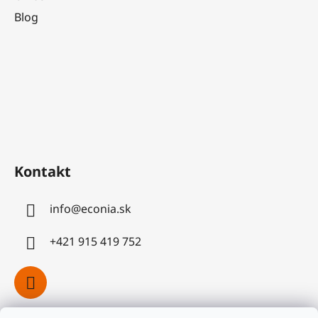
Blog
Kontakt
info
@
econia.sk
+421 915 419 752