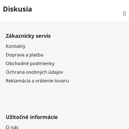
Diskusia
Z
á
Zákaznícky servis
p
ä
Kontakty
t
Doprava a platba
i
Obchodné podmienky
e
Ochrana osobných údajov
Reklamácia a vrátenie tovaru
Užitočné informácie
O nás