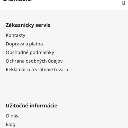
Z
á
Zákaznícky servis
p
ä
Kontakty
t
Doprava a platba
i
Obchodné podmienky
e
Ochrana osobných údajov
Reklamácia a vrátenie tovaru
Užitočné informácie
O nás
Blog