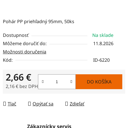
Pohár PP priehľadný 95mm, 50ks
Dostupnosť
Na sklade
Môžeme doručiť do:
11.8.2026
Možnosti doručenia
Kód:
ID-6220
2,66 €
DO KOŠÍKA
2,16 € bez DPH
Jednotková cena:
Tlač
Opýtať sa
Zdieľať
Zákaznícky servis