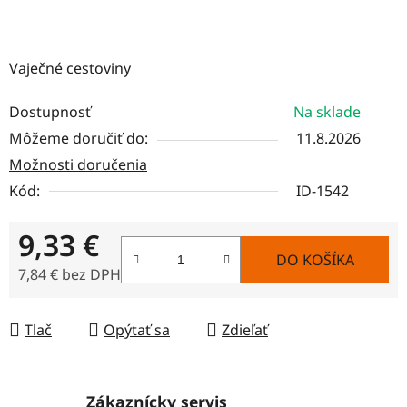
Vaječné cestoviny
Dostupnosť
Na sklade
Môžeme doručiť do:
11.8.2026
Možnosti doručenia
Kód:
ID-1542
9,33 €
DO KOŠÍKA
7,84 € bez DPH
Jednotková cena:
Tlač
Opýtať sa
Zdieľať
Zákaznícky servis