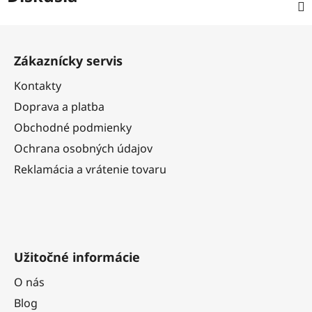
Z
á
Zákaznícky servis
p
ä
Kontakty
t
Doprava a platba
i
Obchodné podmienky
e
Ochrana osobných údajov
Reklamácia a vrátenie tovaru
Užitočné informácie
O nás
Blog