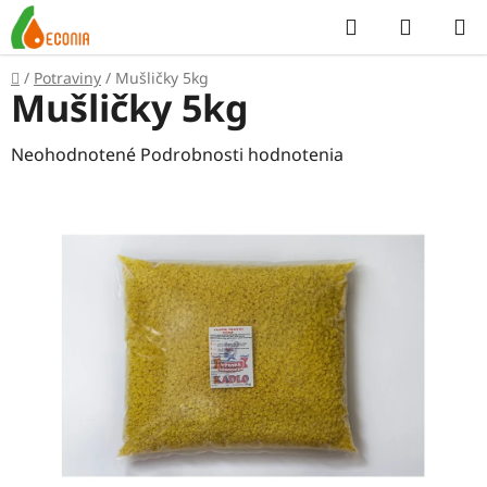
Prejsť
Hľadať
NÁKUP
na
KOŠÍK
obsah
Domov
/
Potraviny
/
Mušličky 5kg
Mušličky 5kg
Priemerné
Neohodnotené
Podrobnosti hodnotenia
hodnotenie
produktu
je
0,0
z
5
hviezdičiek.