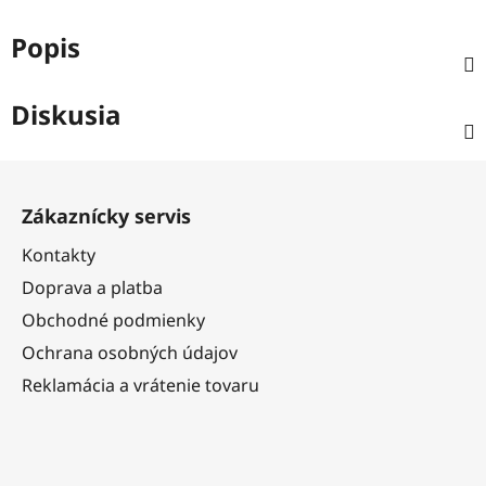
Popis
Diskusia
Z
á
Zákaznícky servis
p
ä
Kontakty
t
Doprava a platba
i
Obchodné podmienky
e
Ochrana osobných údajov
Reklamácia a vrátenie tovaru