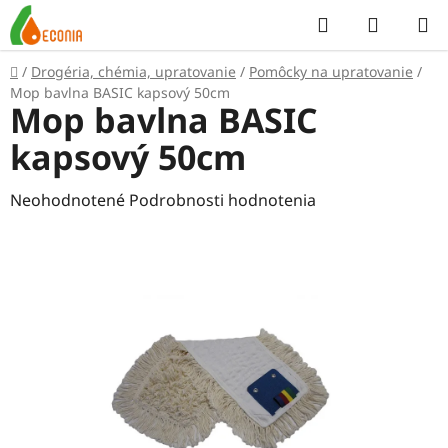
Prejsť
Hľadať
NÁKUP
na
KOŠÍK
obsah
Domov
/
Drogéria, chémia, upratovanie
/
Pomôcky na upratovanie
/
Mop bavlna BASIC kapsový 50cm
Mop bavlna BASIC
kapsový 50cm
Priemerné
Neohodnotené
Podrobnosti hodnotenia
hodnotenie
produktu
je
0,0
z
5
hviezdičiek.