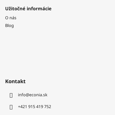
Užitočné informácie
O nás
Blog
Kontakt
info
@
econia.sk
+421 915 419 752