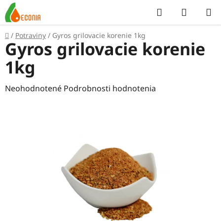
Prejsť
Hľadať
NÁKUP
na
KOŠÍK
obsah
Domov
/
Potraviny
/
Gyros grilovacie korenie 1kg
Gyros grilovacie korenie
1kg
Priemerné
Neohodnotené
Podrobnosti hodnotenia
hodnotenie
produktu
je
0,0
z
5
hviezdičiek.