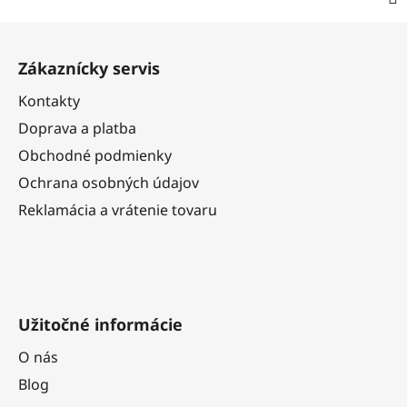
Z
á
Zákaznícky servis
p
ä
Kontakty
t
Doprava a platba
i
Obchodné podmienky
e
Ochrana osobných údajov
Reklamácia a vrátenie tovaru
Užitočné informácie
O nás
Blog