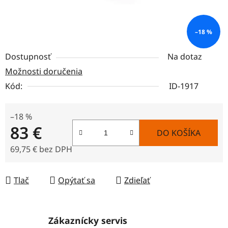
–18 %
Dostupnosť
Na dotaz
Možnosti doručenia
Kód:
ID-1917
–18 %
83 €
DO KOŠÍKA
69,75 € bez DPH
Jednotková cena:
Tlač
Opýtať sa
Zdieľať
Zákaznícky servis