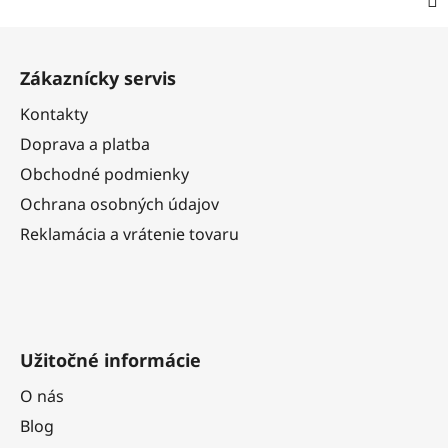
Z
á
Zákaznícky servis
p
ä
Kontakty
t
Doprava a platba
i
Obchodné podmienky
e
Ochrana osobných údajov
Reklamácia a vrátenie tovaru
Užitočné informácie
O nás
Blog