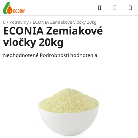
Prejsť
Hľadať
NÁKUP
na
KOŠÍK
obsah
Domov
/
Potraviny
/
ECONIA Zemiakové vločky 20kg
ECONIA Zemiakové
vločky 20kg
Priemerné
Neohodnotené
Podrobnosti hodnotenia
hodnotenie
produktu
je
0,0
z
5
hviezdičiek.