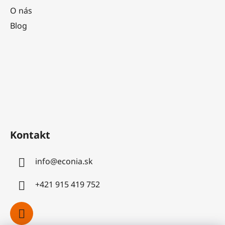
O nás
Blog
Kontakt
info
@
econia.sk
+421 915 419 752