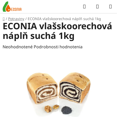
Prejsť
Hľadať
NÁKUP
na
KOŠÍK
obsah
Domov
/
Potraviny
/
ECONIA vlašskoorechová náplň suchá 1kg
ECONIA vlašskoorechová
náplň suchá 1kg
Priemerné
Neohodnotené
Podrobnosti hodnotenia
hodnotenie
produktu
je
0,0
z
5
hviezdičiek.