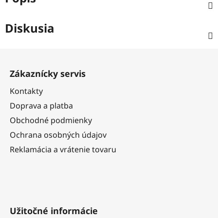
Diskusia
Z
á
Zákaznícky servis
p
ä
Kontakty
t
Doprava a platba
i
Obchodné podmienky
e
Ochrana osobných údajov
Reklamácia a vrátenie tovaru
Užitočné informácie