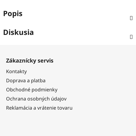
Popis
Diskusia
Z
á
Zákaznícky servis
p
ä
Kontakty
t
Doprava a platba
i
Obchodné podmienky
e
Ochrana osobných údajov
Reklamácia a vrátenie tovaru