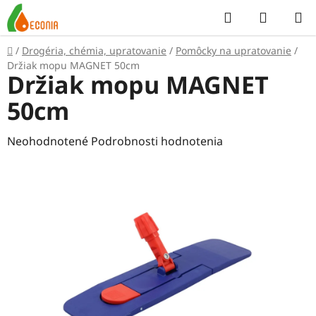
Prejsť
Hľadať
NÁKUP
na
KOŠÍK
obsah
Domov
/
Drogéria, chémia, upratovanie
/
Pomôcky na upratovanie
/
Držiak mopu MAGNET 50cm
Držiak mopu MAGNET
50cm
Priemerné
Neohodnotené
Podrobnosti hodnotenia
hodnotenie
produktu
je
0,0
z
5
hviezdičiek.