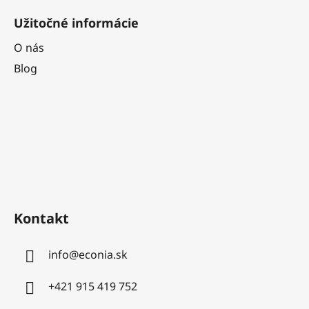
Užitočné informácie
O nás
Blog
Kontakt
info
@
econia.sk
+421 915 419 752