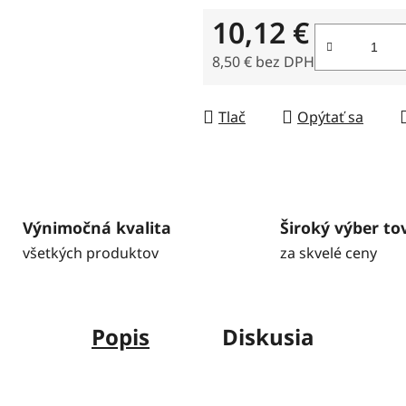
5
10,12 €
hviezdičiek.
8,50 € bez DPH
Jednotková cena:
Tlač
Opýtať sa
Výnimočná kvalita
Široký výber to
všetkých produktov
za skvelé ceny
Popis
Diskusia