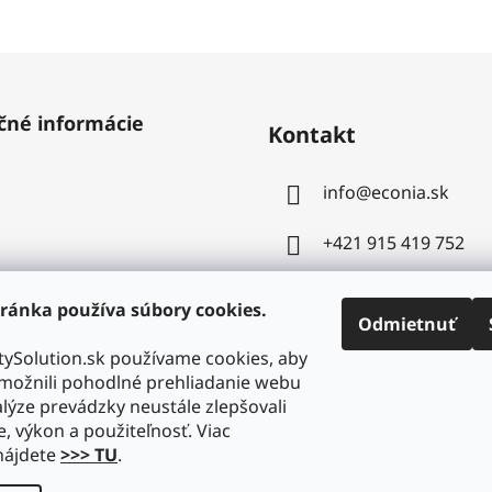
čné informácie
Kontakt
info
@
econia.sk
+421 915 419 752
ránka používa súbory cookies.
Odmietnuť
ySolution.sk používame cookies, aby
ožnili pohodlné prehliadanie webu
lýze prevádzky neustále zlepšovali
e, výkon a použiteľnosť. Viac
nájdete
>>> TU
.