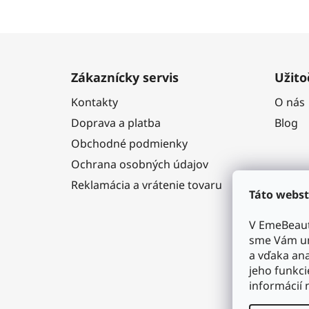
Z
á
Zákaznícky servis
Užito
p
Kontakty
O nás
ä
Doprava a platba
Blog
t
i
Obchodné podmienky
e
Ochrana osobných údajov
Reklamácia a vrátenie tovaru
Táto webst
V EmeBeaut
sme Vám um
a vďaka ana
jeho funkci
informácií 