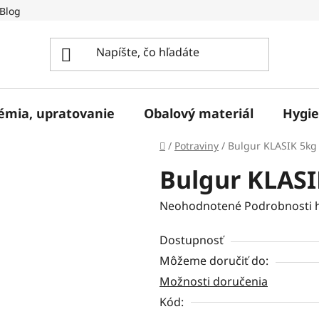
Blog
hémia, upratovanie
Obalový materiál
Hygie
Domov
/
Potraviny
/
Bulgur KLASIK 5kg
Bulgur KLASI
Priemerné
Neohodnotené
Podrobnosti 
hodnotenie
Dostupnosť
produktu
Môžeme doručiť do:
je
Možnosti doručenia
0,0
z
Kód: