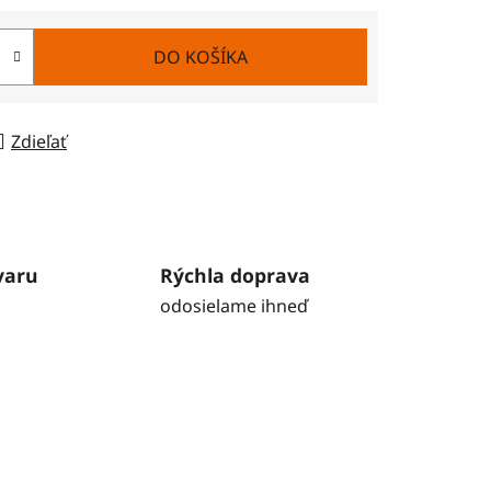
DO KOŠÍKA
Zdieľať
varu
Rýchla doprava
odosielame ihneď