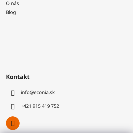
O nás
Blog
Kontakt
info
@
econia.sk
+421 915 419 752