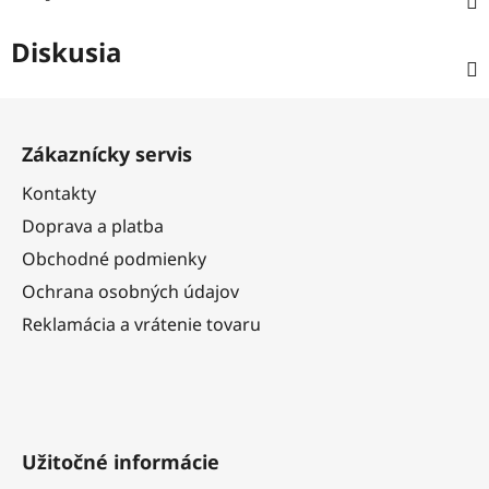
Diskusia
Z
á
Zákaznícky servis
p
ä
Kontakty
t
Doprava a platba
i
Obchodné podmienky
e
Ochrana osobných údajov
Reklamácia a vrátenie tovaru
Užitočné informácie