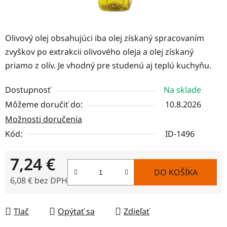
Olivový olej obsahujúci iba olej získaný spracovaním
zvyškov po extrakcii olivového oleja a olej získaný
priamo z olív. Je vhodný pre studenú aj teplú kuchyňu.
Dostupnosť
Na sklade
Môžeme doručiť do:
10.8.2026
Možnosti doručenia
Kód:
ID-1496
7,24 €
DO KOŠÍKA
6,08 € bez DPH
Jednotková cena:
Tlač
Opýtať sa
Zdieľať