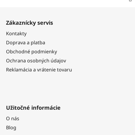
Z
á
Zákaznícky servis
p
ä
Kontakty
t
Doprava a platba
i
Obchodné podmienky
e
Ochrana osobných údajov
Reklamácia a vrátenie tovaru
Užitočné informácie
O nás
Blog