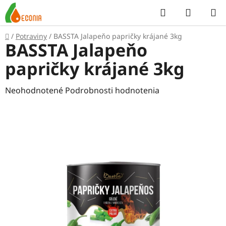
Prejsť
Hľadať
NÁKUP
na
KOŠÍK
obsah
Domov
/
Potraviny
/
BASSTA Jalapeňo papričky krájané 3kg
BASSTA Jalapeňo
papričky krájané 3kg
Priemerné
Neohodnotené
Podrobnosti hodnotenia
hodnotenie
produktu
je
0,0
z
5
hviezdičiek.