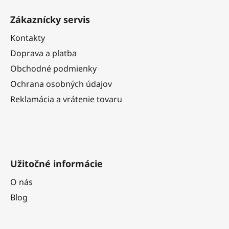
á
Zákaznícky servis
p
ä
Kontakty
t
Doprava a platba
i
Obchodné podmienky
e
Ochrana osobných údajov
Reklamácia a vrátenie tovaru
Užitočné informácie
O nás
Blog