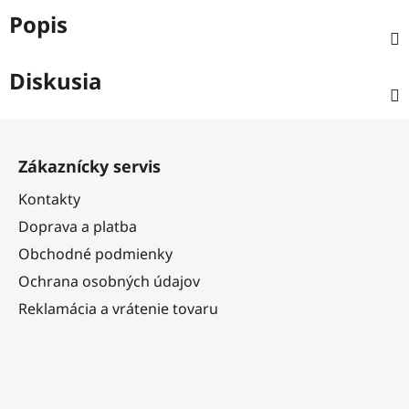
Popis
Diskusia
Z
á
Zákaznícky servis
p
ä
Kontakty
t
Doprava a platba
i
Obchodné podmienky
e
Ochrana osobných údajov
Reklamácia a vrátenie tovaru