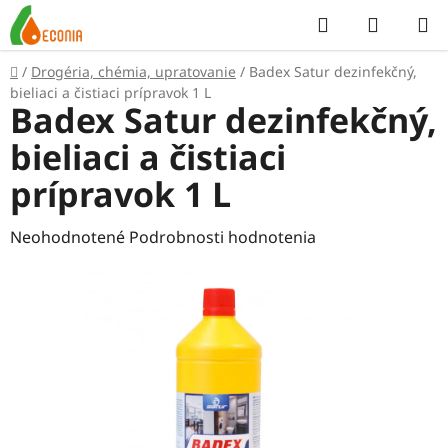
Prejsť
Hľadať
NÁKUP
na
KOŠÍK
obsah
Domov
/
Drogéria, chémia, upratovanie
/
Badex Satur dezinfekčný,
bieliaci a čistiaci prípravok 1 L
Badex Satur dezinfekčný,
bieliaci a čistiaci
prípravok 1 L
Priemerné
Neohodnotené
Podrobnosti hodnotenia
hodnotenie
produktu
je
0,0
z
5
hviezdičiek.